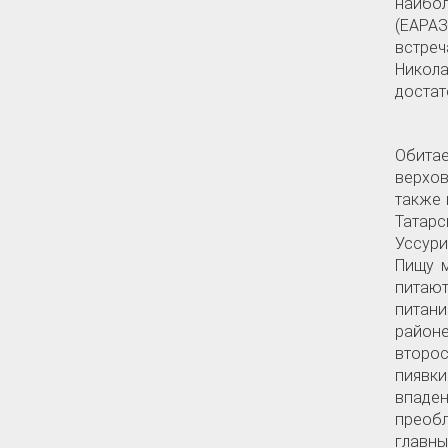
наибол
(ЕАРАЗ
встре
Никола
достат
Обитае
верхов
также 
Татарс
Уссури
Пищу м
питают
питани
район
второс
пиявки
впаден
преобл
главн