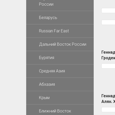
России
Беларусь
Russian Far East
Дальний Восток России
Геннад
Бурятия
Гродек
Средняя Азия
Абхазия
Геннад
Крым
Алян.
Ближний Восток