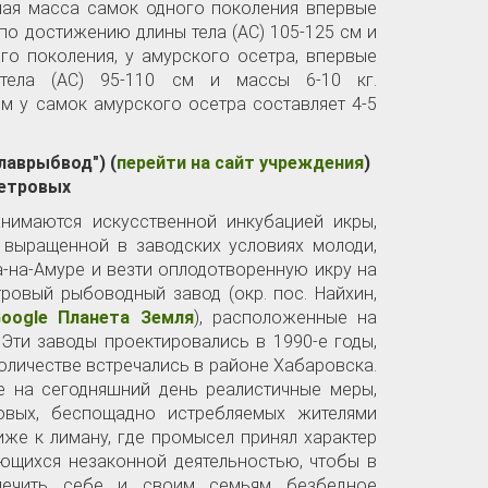
вная масса самок одного поколения впервые
, по достижению длины тела (АС) 105-125 см и
го поколения, у амурского осетра, впервые
 тела (АС) 95-110 см и массы 6-10 кг.
м у самок амурского осетра составляет 4-5
Главрыбвод")
(
перейти на сайт учреждения
)
сетровых
нимаются искусственной инкубацией икры,
 выращенной в заводских условиях молоди,
-на-Амуре и везти оплодотворенную икру на
ровый рыбоводный завод (окр. пос. Найхин,
oogle Планета Земля
), расположенные на
Эти заводы проектировались в 1990-е годы,
количестве встречались в районе Хабаровска.
е на сегодняшний день реалистичные меры,
овых, беспощадно истребляемых жителями
же к лиману, где промысел принял характер
ющихся незаконной деятельностью, чтобы в
спечить себе и своим семьям безбедное