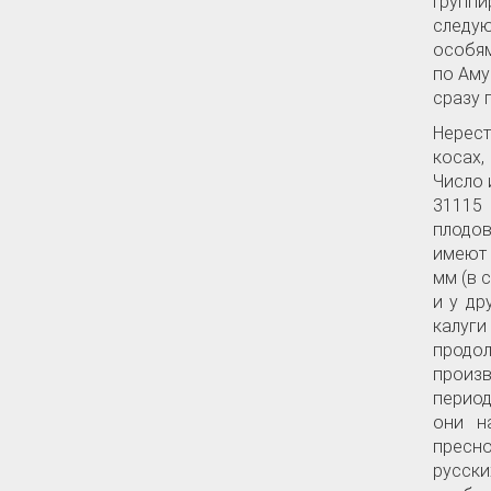
Групп
следую
особям
по Аму
сразу 
Нерест
косах,
Число 
31115 
плодов
имеют 
мм (в 
и у др
калуг
продол
произв
период
они н
пресно
русск