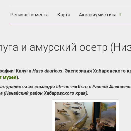
Регионы и места
Карта
Аквариумистика
луга и амурский осетр (Ни
рафии:
Калуга
Huso dauricus
. Экспозиция
Хабаровского кр
т музея
).
атуралисты из команды life-on-earth.ru с Раисой Алексее
а (Нанайский район Хабаровского края).