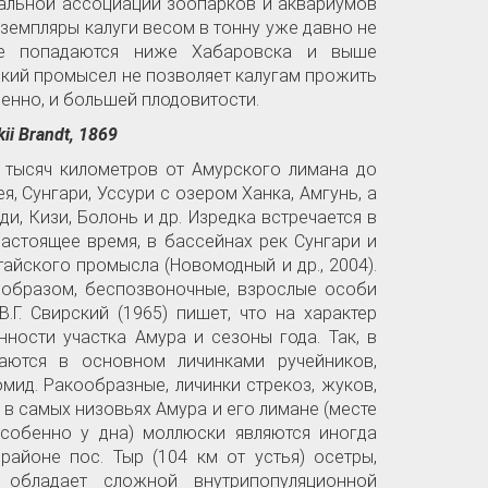
нальной ассоциации зоопарков и аквариумов
земпляры калуги весом в тонну уже давно не
ще попадаются ниже Хабаровска и выше
ский промысел не позволяет калугам прожить
венно, и большей плодовитости.
ii Brandt, 1869
о тысяч километров от Амурского лимана до
я, Сунгари, Уссури с озером Ханка, Амгунь, а
и, Кизи, Болонь и др. Изредка встречается в
настоящее время, в бассейнах рек Сунгари и
тайского промысла (Новомодный и др., 2004).
 образом, беспозвоночные, взрослые особи
.Г. Свирский (1965) пишет, что на характер
ности участка Амура и сезоны года. Так, в
аются в основном личинками ручейников,
мид. Ракообразные, личинки стрекоз, жуков,
о в самых низовьях Амура и его лимане (месте
особенно у дна) моллюски являются иногда
айоне пос. Тыр (104 км от устья) осетры,
 обладает сложной внутрипопуляционной