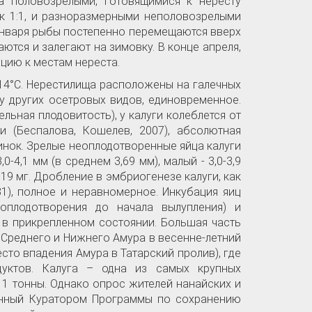
а половозрелыми, готовящимися к нересту
к 1:1, и разноразмерными неполовозрелыми
а января рыбы постепенно перемещаются вверх
ются и залегают на зимовку. В конце апреля,
цию к местам нереста.
-14°С. Нерестилища расположены на галечных
и у других осетровых видов, единовременное.
льная плодовитость), у калуги колеблется от
и (Беспалова, Кошелев, 2007), абсолютная
ринок. Зрелые неоплодотворенные яйца калуги
4,1 мм (в среднем 3,69 мм), малый - 3,0-3,9
,19 мг. Дробление в эмбриогенезе калуги, как
981), полное и неравномерное. Инкубация яиц
 оплодотворения до начала вылупления) и
я в прикрепленном состоянии. Большая часть
х Среднего и Нижнего Амура в весенне-летний
есто впадения Амура в Татарский пролив), где
дуктов. Калуга – одна из самых крупных
 1 тонны. Однако опрос жителей нанайских и
енный Куратором Программы по сохранению