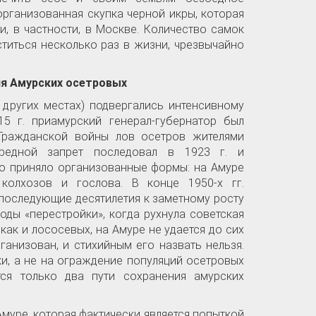
рганизованная скупка черной икры, которая
и, в частности, в Москве. Количество самок
ститься несколько раз в жизни, чрезвычайно
ия Амурских осетровых
 других местах) подвергались интенсивному
5 г. приамурский генерал-губернатор был
Гражданской войны лов осетров жителями
ередной запрет последовал в 1923 г. и
во приняло организованные формы: на Амуре
колхозов и гослова. В конце 1950-х гг.
 последующие десятилетия к заметному росту
оды «перестройки», когда рухнула советская
как и лососевых, на Амуре не удается до сих
анизован, и стихийным его назвать нельзя.
и, а не на ограждение популяций осетровых
тся только два пути сохранения амурских
муре, которая фактически является попыткой