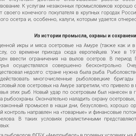
вование. К услугам незаконных промысловиков хорошо о
т своего конечного покупателя в крупных городах Росси
ого осетра и, особенно, калуги, которым удается отнере
Из истории промысла, охраны и сохранен
ценной икры и мяса осетровые на Амуре (также как и в
слу, со времени прихода сюда европейцев. Уже в 191
ден ввести ограничения на вылов осетров. В период 
урья осуществлялся совершенно бесконтрольно. Оч
ествовал недолго: стране нужна была рыба. Рыболовст
 действовать многочисленные рыболовецкие бригады 
ловый лов осетровых на Амуре запретили, что привело в
вья этих рыб. Новый удар по осетровым был нанесен в г
а рыбоохраны. Окончательно наладить охрану осетровых, 
езаконный промысел в наши дни, безусловно, хорошо орг
й контроль направлен на «товарные» и финансовые поток
релова. В таких условиях реалистичными представляю
вых:
та рыбоводов ФГБУ «Амуррыбвод» в полевых условиях на А