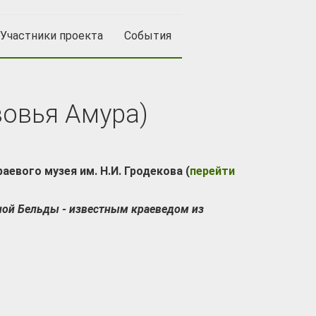
Участники проекта
События
зовья Амура)
аевого музея им. Н.И. Гродекова (
перейти
вной Бельды - известным краеведом из