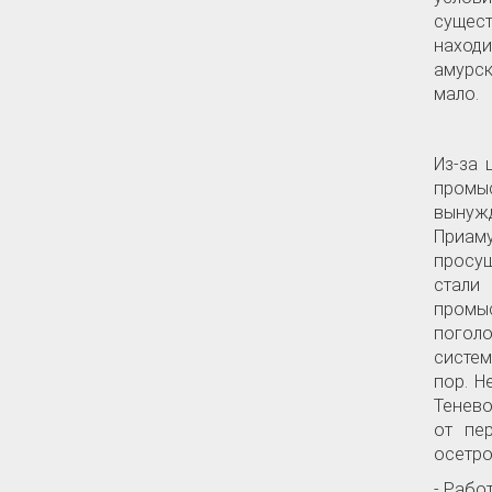
сущест
находи
амурск
мало.
Из-за 
промы
вынуж
Приам
просущ
стали
промыс
поголо
систем
пор. Н
Тенево
от пе
осетро
- Рабо