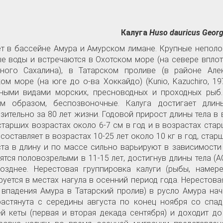
Калуга
Huso dauricus Georg
т в бассейне Амура и Амурском лимане. Крупные непол
е воды и встречаются в Охотском море (на севере вплот
чного Сахалина), в Татарском проливе (в районе Алек
ом море (на юге до о-
ва Хоккайдо) (Kunio, Kazuchiro, 1
чными видами морских, пресноводных и проходных рыб.
ым образом, беспозвоночные. Калуга достигает дл
зительно за 80 лет жизни. Годовой прирост длины тела в 
 старших возрастах около 6-7 см в год и в возрастах стар
составляет в возрастах 10-25 лет около 10 кг в год, стар
та в длину и по массе сильно варьируют в зависимости
ятся половозрелыми в 11-15 лет, достигнув длины тела (АС
позднее. Нерестовая группировка калуги (рыбы, намер
уется в местах нагула в осенний период года. Нерестова
 впадения Амура в Татарский пролив) в русло Амура нач
астянута с середины августа по конец ноября со спа
й кеты (первая и вторая декада сентября) и доходит до