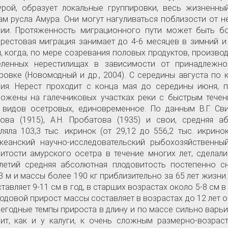
урой, образует локальные группировки, весь жизненн
ам русла Амура. Они могут нагуливаться поблизости от 
ции. Протяженность миграционного пути может быть бо
рестовая миграция занимает до 4-6 месяцев в зимний и
, когда, по мере созревания половых продуктов, произво
еленных нерестилищах в зависимости от принадлежно
ровке (Новомодный и др., 2004). С середины августа по
ия. Нерест проходит с конца мая до середины июня, п
ожены на галечниковых участках реки с быстрым течени
 видов осетровых, единовременное. По данным В.Г. Св
ова (1915), А.Н. Пробатова (1935) и свои, средняя 
ляла 103,3 тыс. икринок (от 29,12 до 556,2 тыс. икрин
кеанский научно-исследовательский рыбохозяйственны
итости амурского осетра в течение многих лет, сделал
летий средняя абсолютная плодовитость постепенно с
3 м и массы более 190 кг приблизительно за 65 лет жизни.
ставляет 9-11 см в год, в старших возрастах около 5-8 см в
 Годовой прирост массы составляет в возрастах до 12 лет око
жегодные темпы прироста в длину и по массе сильно варь
ит, как и у калуги, к очень сложным размерно-возра