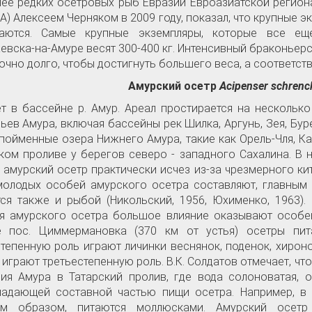
ее редких осетровых рыб Евразии Евроазиатской регио
А) Алексеем Черняком в 2009 году, показал, что
крупные эк
чаются. Самые крупные экземпляры, которые все е
евска-на-Амуре весят 300-400 кг. Интенсивный браконьер
очно долго, чтобы достигнуть большего веса, а соответст
Амурский
осетр
Acipenser schrenck
т в бассейне р. Амур. Ареал простирается на нескольк
ьев Амура, включая бассейны рек Шилка, Аргунь, Зея, Буре
пойменные озера Нижнего Амура, такие как Орель-Чля, Кад
ком проливе у берегов северо - западного Сахалина. В 
 амурский осетр практически исчез из-за чрезмерного ки
олодых особей амурского осетра составляют, главным
ся также и рыбой (Никольский, 1956, Юхименко, 1963). В
я амурского осетра большое влияние оказывают особен
е пос. Циммермановка (370 км от устья) осетры пит
тепенную роль играют личинки веснянок, поденок, хироно
 играют третьестепенную роль. В.К. Солдатов отмечает, чт
ия Амура в Татарский пролив, где вода солоноватая, 
адающей составной частью пищи осетра. Например, в р
ым образом, питаются моллюсками. Амурский осетр