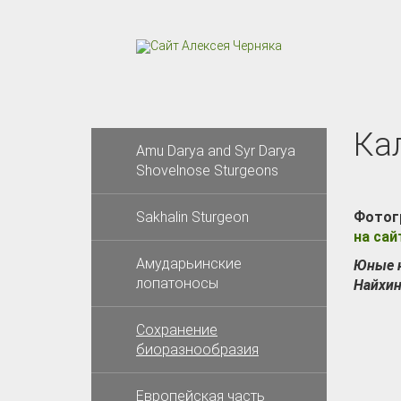
Ка
Amu Darya and Syr Darya
Shovelnose Sturgeons
Sakhalin Sturgeon
Фотог
на сай
Амударьинские
Юные н
лопатоносы
Найхин
Сохранение
биоразнообразия
Европейская часть