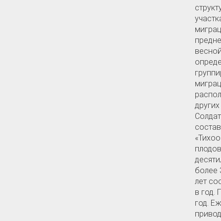
структ
участк
мигра
предне
весной
опред
группи
миграц
распол
других
Солдат
состав
«Тихоо
плодов
десяти
более 
лет со
в год.
год. Е
привод