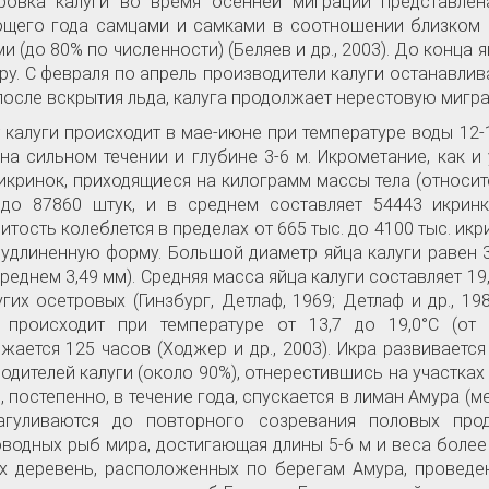
ировка калуги во время осенней миграции представлен
щего года самцами и самками в соотношении близком 
и (до 80% по численности) (Беляев и др., 2003). До конц
ру. С февраля по апрель производители калуги останавлива
после вскрытия льда, калуга продолжает нерестовую мигра
 калуги происходит в мае-июне при температуре воды 12
 на сильном течении и глубине 3-6 м. Икрометание, как 
икринок, приходящиеся на килограмм массы тела (относите
до 87860 штук, и в среднем составляет 54443 икринк
итость колеблется в пределах от 665 тыс. до 4100 тыс. ик
удлиненную форму. Большой диаметр яйца калуги равен 3,0-
среднем 3,49 мм). Средняя масса яйца калуги составляет 19
угих осетровых (Гинзбург,
Детлаф, 1969; Детлаф и др., 1
и происходит при температуре от 13,7 до 19,0°С (от
жается 125 часов (Ходжер и др., 2003). Икра развиваетс
одителей калуги (около 90%), отнерестившись на участка
, постепенно, в течение года, спускается в лиман Амура (м
агуливаются до повторного созревания половых про
водных рыб мира, достигающая длины 5-6 м и веса более
их деревень, расположенных по берегам Амура, провед