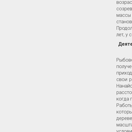
возрас
созрев
массы 
стано
Продол
лет, у 
Деят
Рыбов
получе
приход
свои р
Нанай
рассто
когда 
Работы
котор
дереве
масшта
услов