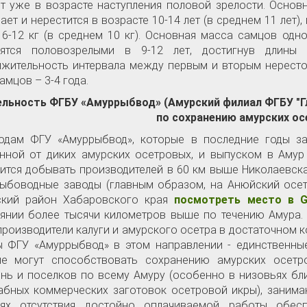
т уже в возрасте наступления половой зрелости. Осно
ает и нерестится в возрасте 10-14 лет (в среднем 11 лет)
6-12 кг (в среднем 10 кг). Основная масса самцов одно
вятся половозрелыми в 9-12 лет, достигнув длины
жительность интервала между первым и вторым нересто
самцов – 3-4 года.
ельность ФГБУ «Амуррыбвод»
(Амурский филиал ФГБУ "
по сохранению амурских о
одам ФГУ «Амуррыбвод», которые в последние годы за
нной от диких амурских осетровых, и выпуском в Амур
ится добывать производителей в 60 км выше Николаевска
ыбоводные заводы (главным образом, на Анюйский осет
ский район Хабаровского края
посмотреть место в G
янии более тысячи километров выше по течению Амура. 
производители калуги и амурского осетра в достаточном 
 ФГУ «Амуррыбвод» в этом направлении - единственны
ые могут способствовать сохранению амурских осетр
нь и поселков по всему Амуру (особенно в низовьях бли
бных коммерческих заготовок осетровой икры), занима
иях отсутствия достойно оплачиваемой работы обе