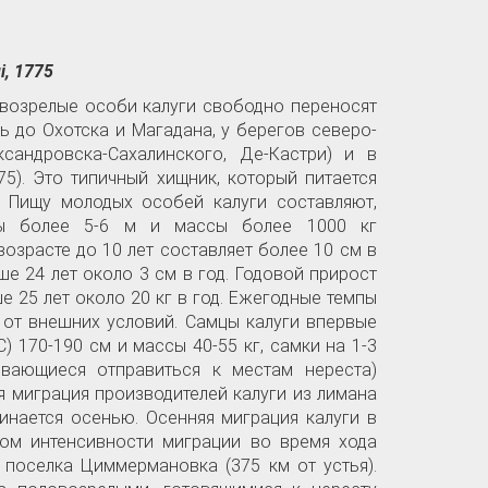
i, 1775
овозрелые особи калуги свободно переносят
ь до Охотска и Магадана, у берегов северо-
сандровска-Сахалинского, Де-Кастри) и в
975). Это типичный хищник, который питается
 Пищу молодых особей калуги составляют,
ины более 5-6 м и массы более 1000 кг
возрасте до 10 лет составляет более 10 см в
ше 24 лет около 3 см в год. Годовой прирост
ше 25 лет около 20 кг в год. Ежегодные темпы
 от внешних условий. Самцы калуги впервые
) 170-190 см и массы 40-55 кг, самки на 1-3
евающиеся отправиться к местам нереста)
я миграция производителей калуги из лимана
инается осенью. Осенняя миграция калуги в
дом интенсивности миграции во время хода
 поселка Циммермановка (375 км от устья).