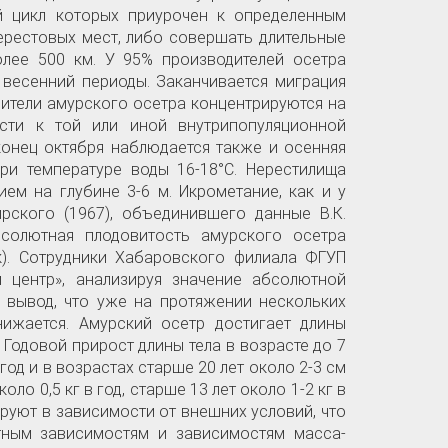
ый цикл которых приурочен к определенным
нерестовых мест, либо совершать длительные
лее 500 км. У 95% производителей осетра
 весенний периоды. Заканчивается миграция
дители амурского осетра концентрируются на
сти к той или иной внутрипопуляционной
 конец октября наблюдается также и осенняя
ри температуре воды 16-18°С. Нерестилища
ем на глубине 3-6 м. Икрометание, как и у
ирского (1967), объединившего данные В.К.
абсолютная плодовитость амурского осетра
ок). Сотрудники Хабаровского филиала ФГУП
й центр», анализируя значение абсолютной
и вывод, что уже на протяжении нескольких
нижается. Амурский осетр достигает длины
 Годовой прирост длины тела в возрасте до 7
 год и в возрастах старше 20 лет около 2-3 см
ло 0,5 кг в год, старше 13 лет около 1-2 кг в
ируют в зависимости от внешних условий, что
стным зависимостям и зависимостям масса-