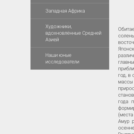
Западная Африка
Художники,
Обитае
вдохновлённые Средней
солены
Азией
восто
Японск
Наши юные
разли
исследователи
главн
прибли
год, в
массы 
прирос
станов
года 
формир
(места
Амур р
осенне