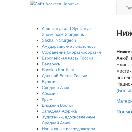
Рег
Amu Darya and Syr Darya
Ниж
Shovelnose Sturgeons
Sakhalin Sturgeon
Амударьинские лопатоносы
Нижня
Сохранение биоразнообразия
Анюй, 
Европейская часть России
Беларусь
Единст
Russian Far East
мистик
Дальний Восток России
поселе
Бурятия
Национ
Средняя Азия
(
Больш
Абхазия
Крым
Матери
Ближний Восток
Западная Африка
Посмо
Художники, вдохновлённые
Средней Азией
Наши юные исследователи