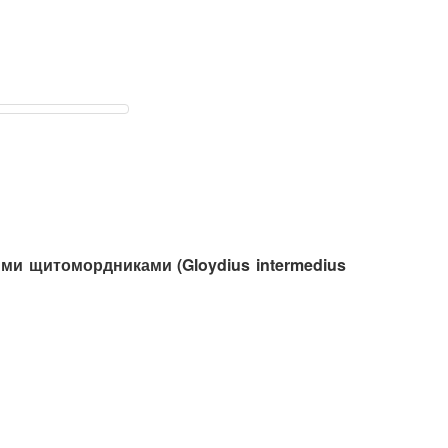
тыми щитомордниками
(Gloydius intermedius