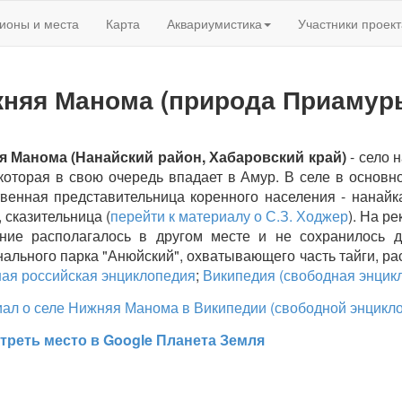
ионы и места
Карта
Аквариумистика
Участники проект
няя Манома (природа Приамур
я Манома (Нанайский район, Хабаровский край)
- село 
которая в свою очередь впадает в Амур. В селе в основ
венная представительница коренного населения - нанайк
, сказительница (
перейти к материалу о С.З. Ходжер
). На р
ние располагалось в другом месте и не сохранилось 
ального парка "Анюйский", охватывающего часть тайги, 
ая российская энциклопедия
;
Википедия (свободная энцик
ал о селе Нижняя Манома в Википедии (свободной энцикл
треть место в Google Планета Земля