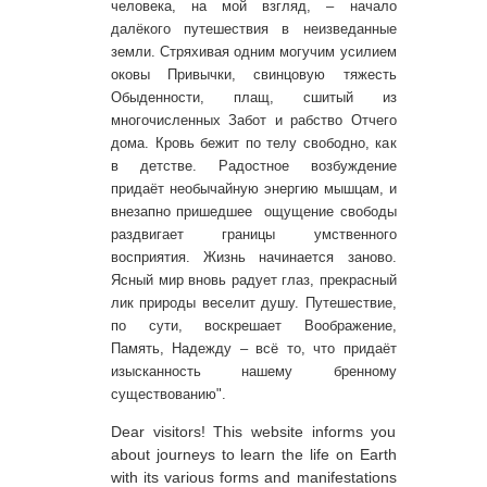
человека, на мой взгляд, – начало
далёкого путешествия в неизведанные
земли. Стряхивая одним могучим усилием
оковы Привычки, свинцовую тяжесть
Обыденности, плащ, сшитый из
многочисленных Забот и рабство Отчего
дома. Кровь бежит по телу свободно, как
в детстве. Радостное возбуждение
придаёт необычайную энергию мышцам, и
внезапно пришедшее ощущение свободы
раздвигает границы умственного
восприятия. Жизнь начинается заново.
Ясный мир вновь радует глаз, прекрасный
лик природы веселит душу. Путешествие,
по сути, воскрешает Воображение,
Память, Надежду – всё то, что придаёт
изысканность нашему бренному
существованию".
Dear visitors! This website informs you
about journeys to learn the life on Earth
with its various forms and manifestations