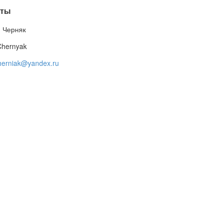
кты
 Черняк
Chernyak
herniak@yandex.ru