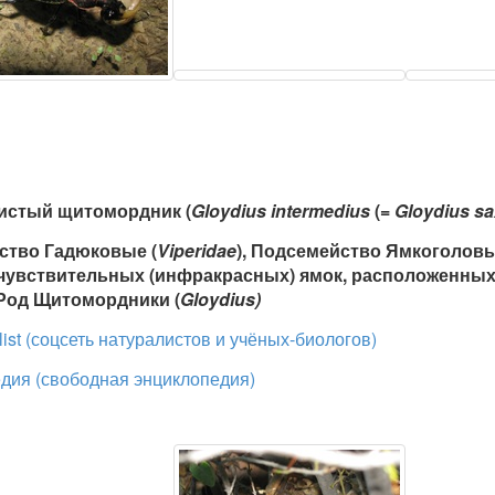
истый щитомордник
(
Gloydius intermedius
(=
Gloydius sax
ство Гадюковые (
Viperidae
), Подсемейство Ямкоголовы
чувствительных (инфракрасных) ямок, расположенных 
 Род Щитомордники (
Gloydius)
list (соцсеть натуралистов и учёных-биологов)
дия (свободная энциклопедия)