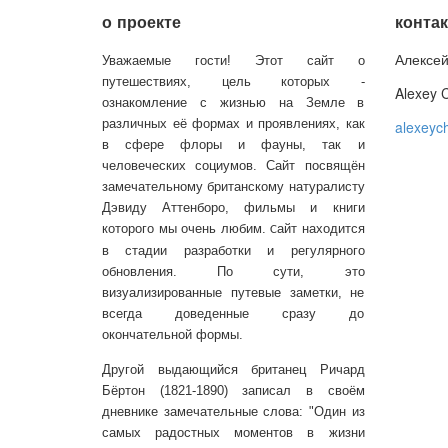
о проекте
конта
Алексей
Уважаемые гости! Этот сайт о
путешествиях, цель которых -
Alexey 
ознакомление с жизнью на Земле в
различных её формах и проявлениях, как
alexeyc
в сфере флоры и фауны, так и
человеческих социумов. Сайт посвящён
замечательному британскому натуралисту
Дэвиду Аттенборо, фильмы и книги
которого мы очень любим.
айт находится
С
в стадии разработки и регулярного
обновления. По сути, это
визуализированные путевые заметки, не
всегда доведенные сразу до
окончательной формы.
Другой выдающийся британец Ричард
Бёртон (1821-1890) записал в своём
дневнике замечательные слова: "Один из
самых радостных моментов в жизни